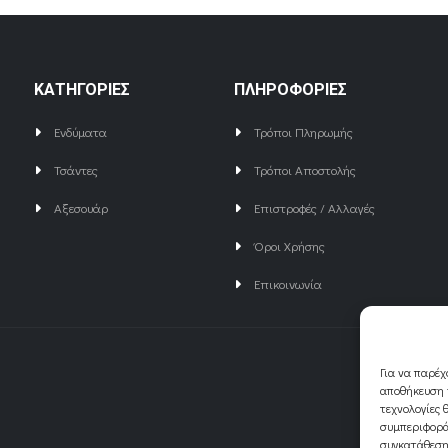
ΚΑΤΗΓΟΡΙΕΣ
ΠΛΗΡΟΦΟΡΙΕΣ
Ενδύματα
Τρόποι Πληρωμής
Τσάντες
Τρόποι Αποστολής
Αξεσουάρ
Επιστροφές / Αλλαγές
Όροι Χρήσης
Επικοινωνία
Για να παρέχ
αποθήκευση ή
τεχνολογίες 
συμπεριφορά
συγκατάθεση