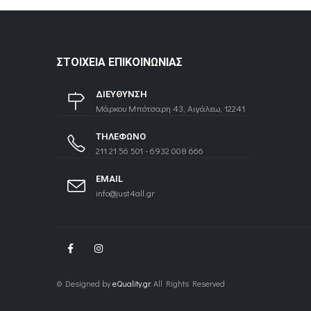
ΣΤΟΙΧΕΊΑ ΕΠΙΚΟΙΝΩΝΊΑΣ
ΔΙΕΥΘΥΝΣΗ
Μάρκου Μπότσαρη 43, Αιγάλεω, 12241
ΤΗΛΕΦΩΝΟ
211 21 56 501 - 6932 008 666
EMAIL
info@just4all.gr
© Designed by
eQuality.gr
. All Rights Reserved