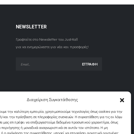
NEWSLETTER
Γραφτείτε στο Newsletter του Just4all
για να ενημερώνεστε για νέα και προσφορές!
Διαχείριση Συγκατάθεσης
ουμε την καλύτερη εμπειρία, χρησιμοποιούμε τεχνολογίες όπως cookies για την
/και την πρόσβαση σε πληροφορίες συσκευών. Η συγκατάθεση για τις εν λόγω
θα μας επιτρέψει να επεξεργαστούμε δεδομένα προσωπικού χαρακτήρα, όπως
 περιήγησης ή μοναδικά αναγνωριστικά σε αυτόν τον ιστότοπο. Η μη
 ή η ανάκληση της συγκατάθεσης, μπορεί να επηρεάσει αρνητικά ορισμένες