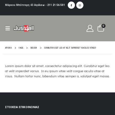
Μάρκου Μπότσαρη 43 Αιγάλεω -
211 21 56 501
0
ΑΡΧΙΚΉ
FAQS
DESIGN
CURABITUR EGET LEO AT VELIT IMPERDIET VIACULIS VITAES?
Lorem ipsum dolor sit amet, consectetur adipiscing elit. Curabitur eget leo
at velit imperdiet varius. In eu ipsum vitae velit congue iaculis vitae at
risus. Nullam tortor nunc, bibendum vitae semper a, volutpat eget massa.
ΣΤΟΙΧΕΊΑ ΕΠΙΚΟΙΝΩΝΊΑΣ