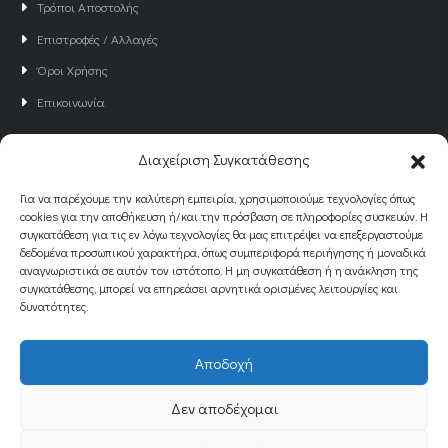
Τρόποι Αποστολής
Επιστροφές / Αλλαγές
Όροι Χρήσης
Επικοινωνία
Διαχείριση Συγκατάθεσης
NEWSLETTER
Γραφτείτε στο Newsletter του Just4all
Για να παρέχουμε την καλύτερη εμπειρία, χρησιμοποιούμε τεχνολογίες όπως
cookies για την αποθήκευση ή/και την πρόσβαση σε πληροφορίες συσκευών. Η
για να ενημερώνεστε για νέα και προσφορές!
συγκατάθεση για τις εν λόγω τεχνολογίες θα μας επιτρέψει να επεξεργαστούμε
δεδομένα προσωπικού χαρακτήρα, όπως συμπεριφορά περιήγησης ή μοναδικά
αναγνωριστικά σε αυτόν τον ιστότοπο. Η μη συγκατάθεση ή η ανάκληση της
συγκατάθεσης, μπορεί να επηρεάσει αρνητικά ορισμένες λειτουργίες και
δυνατότητες.
Αποδοχή
© Designed by
eQuality.gr
. All Rights Reserved
Δεν αποδέχομαι