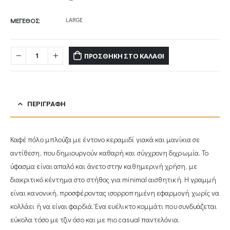
LARGE
ΜΕΓΕΘΟΣ
ΠΡΟΣΘΉΚΗ ΣΤΟ ΚΑΛΆΘΙ
ΠΕΡΙΓΡΑΦΉ
Καφέ πόλο μπλούζα με έντονο κεραμιδί γιακά και μανίκια σε
αντίθεση, που δημιουργούν καθαρή και σύγχρονη διχρωμία. Το
ύφασμα είναι απαλό και άνετο στην καθημερινή χρήση, με
διακριτικό κέντημα στο στήθος για minimal αισθητική. Η γραμμή
είναι κανονική, προσφέροντας ισορροπημένη εφαρμογή χωρίς να
κολλάει ή να είναι φαρδιά. Ένα ευέλικτο κομμάτι που συνδυάζεται
εύκολα τόσο με τζιν όσο και με πιο casual παντελόνια.