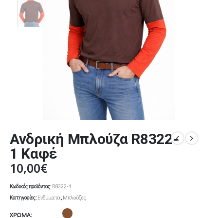
Ανδρική Μπλούζα R8322-
1 Καφέ
10,00
€
Κωδικός προϊόντος:
R8322-1
Κατηγορίες:
Ενδύματα
,
Μπλούζες
ΧΡΩΜΑ