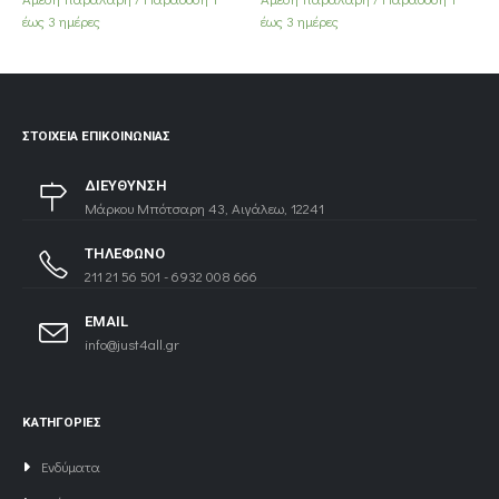
35,00€.
είναι:
έως 3 ημέρες
έως 3 ημέρες
30,00€.
ΣΤΟΙΧΕΊΑ ΕΠΙΚΟΙΝΩΝΊΑΣ
ΔΙΕΥΘΥΝΣΗ
Μάρκου Μπότσαρη 43, Αιγάλεω, 12241
ΤΗΛΕΦΩΝΟ
211 21 56 501 - 6932 008 666
EMAIL
info@just4all.gr
ΚΑΤΗΓΟΡΙΕΣ
Ενδύματα