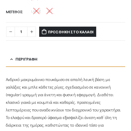
LARGE
XL
ΜΕΓΕΘΟΣ
ΠΡΟΣΘΉΚΗ ΣΤΟ ΚΑΛΆΘΙ
ΠΕΡΙΓΡΑΦΉ
Ανδρικό μακρυμάνικο πουκάμισο σε απαλή λευκή βάση με
γαλάζιες και μπλε κάθετες ρίγες, σχεδιασμένο σε κανονική
(regular) γραμμή για άνετη και φυσική εφαρμογή. Διαθέτει
κλασικό γιακά με κουμπιά και καθαρές, προσεγμένες
λεπτομέρειες που αναδεικνύουν τον διαχρονικό του χαρακτήρα.
Το ελαφρύ και δροσερό ύφασμα εξασφαλίζει άνεση καθ’ όλη τη
διάρκεια της ημέρας, καθιστώντας το ιδανικό τόσο για