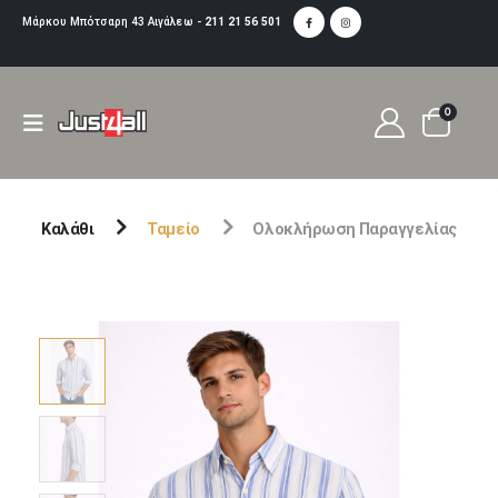
Μάρκου Μπότσαρη 43 Αιγάλεω -
211 21 56 501
0
Καλάθι
Ταμείο
Ολοκλήρωση Παραγγελίας