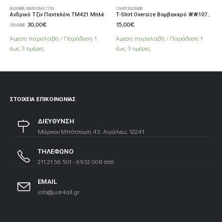
ΕΝΔΎΜΑΤΑ
,
ΠΑΝΤΕΛΌΝΙΑ
,
ΤΖΊΝ
T-SHIRT
,
ΕΝΔΎΜΑΤΑ
Ανδρικό Τζίν Παντελόνι ΤΜ421 Μπλέ
T-Shirt Oversize Βαμβακερό WW1070TS-B Μπέζ
Original
Η
30,00
€
15,00
€
35,00
€
price
τρέχουσα
was:
τιμή
Άμεση παραλαβή / Παράδoση 1
Άμεση παραλαβή / Παράδoση 1
35,00€.
είναι:
έως 3 ημέρες
έως 3 ημέρες
30,00€.
ΣΤΟΙΧΕΊΑ ΕΠΙΚΟΙΝΩΝΊΑΣ
ΔΙΕΥΘΥΝΣΗ
Μάρκου Μπότσαρη 43, Αιγάλεω, 12241
ΤΗΛΕΦΩΝΟ
211 21 56 501 - 6932 008 666
EMAIL
info@just4all.gr