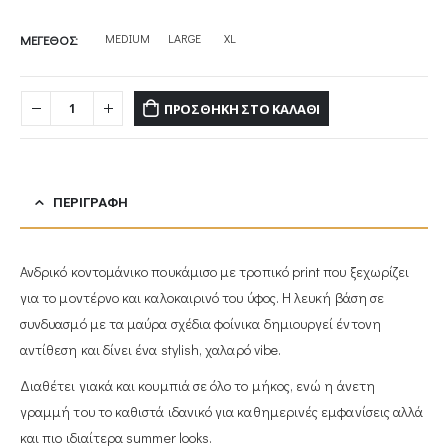
MEDIUM
LARGE
XL
ΜΕΓΕΘΟΣ
ΠΡΟΣΘΉΚΗ ΣΤΟ ΚΑΛΆΘΙ
ΠΕΡΙΓΡΑΦΉ
Ανδρικό κοντομάνικο πουκάμισο με τροπικό print που ξεχωρίζει
για το μοντέρνο και καλοκαιρινό του ύφος. Η λευκή βάση σε
συνδυασμό με τα μαύρα σχέδια φοίνικα δημιουργεί έντονη
αντίθεση και δίνει ένα stylish, χαλαρό vibe.
Διαθέτει γιακά και κουμπιά σε όλο το μήκος, ενώ η άνετη
γραμμή του το καθιστά ιδανικό για καθημερινές εμφανίσεις αλλά
και πιο ιδιαίτερα summer looks.