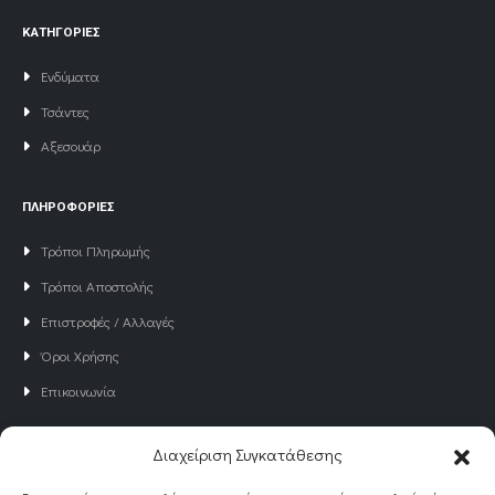
ΚΑΤΗΓΟΡΙΕΣ
Ενδύματα
Τσάντες
Αξεσουάρ
ΠΛΗΡΟΦΟΡΙΕΣ
Τρόποι Πληρωμής
Τρόποι Αποστολής
Επιστροφές / Αλλαγές
Όροι Χρήσης
Επικοινωνία
Διαχείριση Συγκατάθεσης
NEWSLETTER