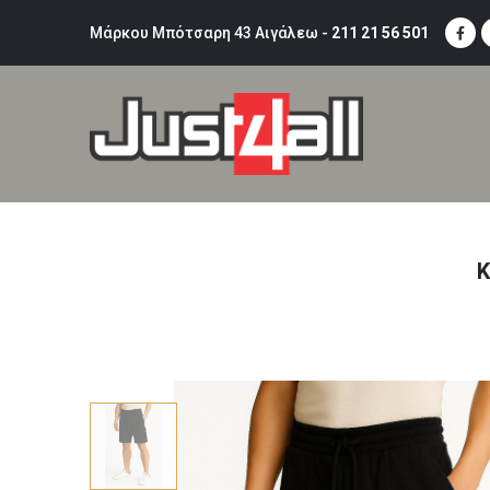
Μάρκου Μπότσαρη 43 Αιγάλεω -
211 21 56 501
Κ