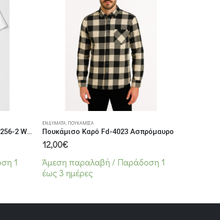
Αυτό το προϊόν έχει πολλαπλές παραλλαγές. Οι επιλογές μπορούν να επιλεγούν στη σελίδα του προϊόντος
ΕΝΔΎΜΑΤΑ
,
ΠΟΥΚΆΜΙΣΑ
Ανδρικό Βαμβακερό T-Shirt FT-256-2 White
Πουκάμισο Καρό Fd-4023 Ασπρόμαυρο
12,00
€
ση 1
Άμεση παραλαβή / Παράδoση 1
έως 3 ημέρες