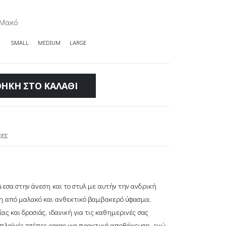
Μακό
SMALL
MEDIUM
LARGE
ΉΚΗ ΣΤΟ ΚΑΛΆΘΙ
ΕΣ
εσα στην άνεση και το στυλ με αυτήν την ανδρική
η από μαλακό και ανθεκτικό βαμβακερό ύφασμα,
ς και δροσιάς, ιδανική για τις καθημερινές σας
πλαϊνές τσέπες cargo για πρακτική αποθήκευση, ενώ