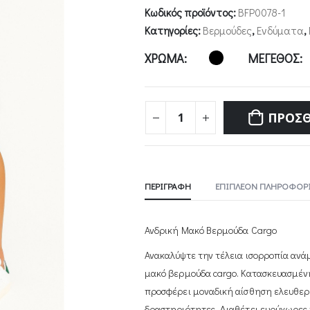
Κωδικός προϊόντος:
BFP0078-1
Κατηγορίες:
Βερμούδες
,
Ενδύματα
,
ΧΡΩΜΑ
ΜΕΓΕΘΟΣ
ΠΡΟΣΘ
ΠΕΡΙΓΡΑΦΉ
ΕΠΙΠΛΈΟΝ ΠΛΗΡΟΦΟΡΊ
Ανδρική Μακό Βερμούδα Cargo
Ανακαλύψτε την τέλεια ισορροπία ανάμ
μακό βερμούδα cargo. Κατασκευασμέν
προσφέρει μοναδική αίσθηση ελευθερία
δραστηριότητες. Διαθέτει ευρύχωρες 