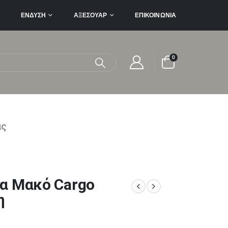
ΈΝΔΥΣΗ
ΑΞΕΣΟΥΆΡ
ΕΠΙΚΟΙΝΩΝΊΑ
0
ας
α Μακό Cargo
η