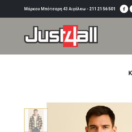
Μάρκου Μπότσαρη 43 Αιγάλεω -
211 21 56 501
Κ