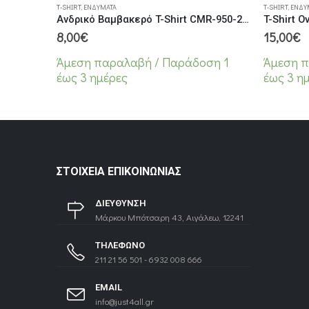
T-SHIRT
,
ΕΝΔΎΜΑΤΑ
T-SHIRT
,
ΕΝΔΎ
Ανδρικό Βαμβακερό T-Shirt CMR-950-2 Ασπρο
8,00
€
15,00
€
Άμεση παραλαβή / Παράδoση 1
Άμεση π
έως 3 ημέρες
έως 3 η
ΣΤΟΙΧΕΊΑ ΕΠΙΚΟΙΝΩΝΊΑΣ
ΔΙΕΥΘΥΝΣΗ
Μάρκου Μπότσαρη 43, Αιγάλεω, 12241
ΤΗΛΕΦΩΝΟ
211 21 56 501 - 6932 008 666
EMAIL
info@just4all.gr