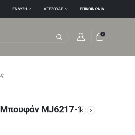
ΈΝΔΥΣΗ
ΑΞΕΣΟΥΆΡ
ΕΠΙΚΟΙΝΩΝΊΑ
0
ας
e Μπουφάν MJ6217-1