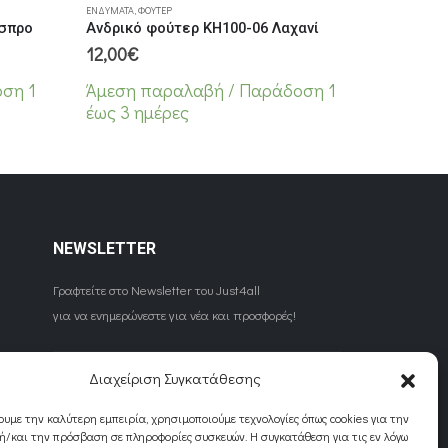
ΕΝΔΎΜΑΤΑ
,
ΦΟΎΤΕΡ
Ασπρο
Ανδρικό φούτερ KH100-06 Λαχανί
12,00
€
ση 1
Άμεση παραλαβή / Παράδoση 1
έως 3 ημέρες
NEWSLETTER
Γραφτείτε στο Newsletter του Just4all
για να ενημερώνεστε για νέα και προσφορές!
Διαχείριση Συγκατάθεσης
ουμε την καλύτερη εμπειρία, χρησιμοποιούμε τεχνολογίες όπως cookies για την
/και την πρόσβαση σε πληροφορίες συσκευών. Η συγκατάθεση για τις εν λόγω