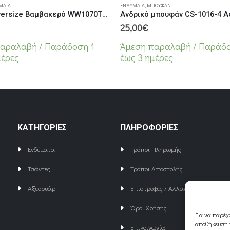
ΜΑΤΑ
ΕΝΔΎΜΑΤΑ
,
ΜΠΟΥΦΆΝ
T-Shirt Oversize Βαμβακερό WW1070TS-B Μπέζ
Ανδρικό μπουφάν CS-1016-4 
25,00
€
αραλαβή / Παράδoση 1
Άμεση παραλαβή / Παράδo
μέρες
έως 3 ημέρες
ΚΑΤΗΓΟΡΙΕΣ
ΠΛΗΡΟΦΟΡΙΕΣ
Ενδύματα
Τρόποι Πληρωμής
Τσάντες
Τρόποι Αποστολής
Αξεσουάρ
Επιστροφές / Αλλαγές
Όροι Χρήσης
Για να παρέχ
αποθήκευση ή
Επικοινωνία