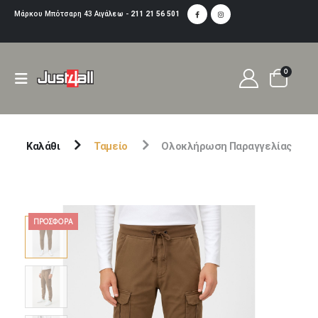
Μάρκου Μπότσαρη 43 Αιγάλεω -
211 21 56 501
0
Καλάθι
Ταμείο
Ολοκλήρωση Παραγγελίας
ΠΡΟΣΦΟΡΆ