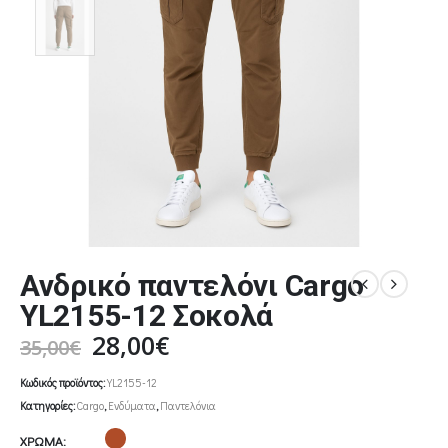
Ανδρικό παντελόνι Cargo
YL2155-12 Σοκολά
Original
Η
28,00
€
35,00
€
price
τρέχουσα
Κωδικός προϊόντος:
YL2155-12
was:
τιμή
Κατηγορίες:
Cargo
,
Ενδύματα
,
Παντελόνια
35,00€.
είναι:
28,00€.
ΧΡΩΜΑ