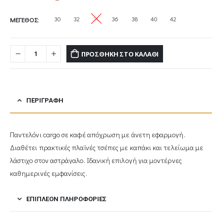
30
32
34
36
38
40
42
ΜΕΓΕΘΟΣ
ΠΡΟΣΘΉΚΗ ΣΤΟ ΚΑΛΆΘΙ
ΠΕΡΙΓΡΑΦΉ
Παντελόνι cargo σε καφέ απόχρωση με άνετη εφαρμογή.
Διαθέτει πρακτικές πλαϊνές τσέπες με καπάκι και τελείωμα με
λάστιχο στον αστράγαλο. Ιδανική επιλογή για μοντέρνες
καθημερινές εμφανίσεις.
ΕΠΙΠΛΈΟΝ ΠΛΗΡΟΦΟΡΊΕΣ