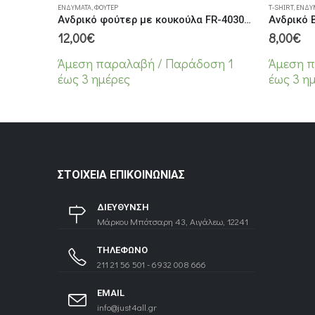
ΕΝΔΎΜΑΤΑ
,
ΦΟΎΤΕΡ
T-SHIRT
,
ΕΝΔΎ
Ανδρικό φούτερ με κουκούλα FR-4030-2 Βεραμάν
12,00
€
8,00
€
Άμεση παραλαβή / Παράδoση 1
Άμεση π
έως 3 ημέρες
έως 3 η
ΣΤΟΙΧΕΊΑ ΕΠΙΚΟΙΝΩΝΊΑΣ
ΔΙΕΥΘΥΝΣΗ
Μάρκου Μπότσαρη 43, Αιγάλεω, 12241
ΤΗΛΕΦΩΝΟ
211 21 56 501 - 6932 008 666
EMAIL
info@just4all.gr