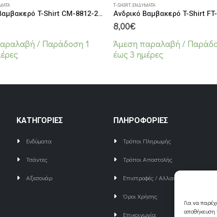
ΜΑΤΑ
T-SHIRT
,
ΕΝΔΎΜΑΤΑ
Ανδρικό Βαμβακερό T-Shirt CM-8812-2 Μαύρο
8,00
€
αραλαβή / Παράδoση 1
Άμεση παραλαβή / Παράδo
μέρες
έως 3 ημέρες
ΚΑΤΗΓΟΡΙΕΣ
ΠΛΗΡΟΦΟΡΙΕΣ
Ενδύματα
Τρόποι Πληρωμής
Τσάντες
Τρόποι Αποστολής
Αξεσουάρ
Επιστροφές / Αλλαγές
Όροι Χρήσης
Για να παρέχ
αποθήκευση ή
Επικοινωνία