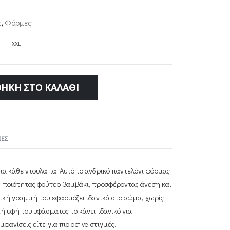
α
,
Φόρμες
XXL
ΉΚΗ ΣΤΟ ΚΑΛΆΘΙ
ΕΣ
ια κάθε ντουλάπα. Αυτό το ανδρικό παντελόνι φόρμας
ς ποιότητας φούτερ βαμβάκι, προσφέροντας άνεση και
νική γραμμή του εφαρμόζει ιδανικά στο σώμα, χωρίς
ή υφή του υφάσματος το κάνει ιδανικό για
ανίσεις είτε για πιο active στιγμές.