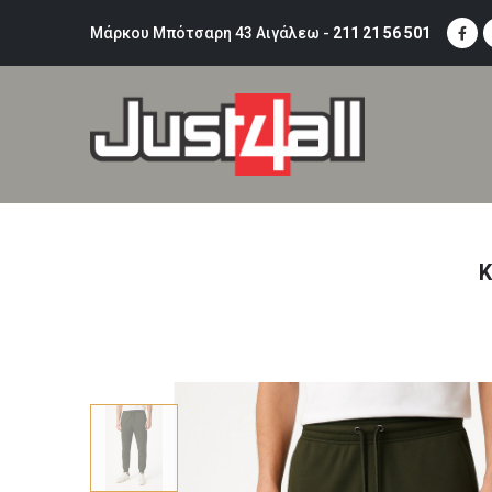
Μάρκου Μπότσαρη 43 Αιγάλεω -
211 21 56 501
Κ