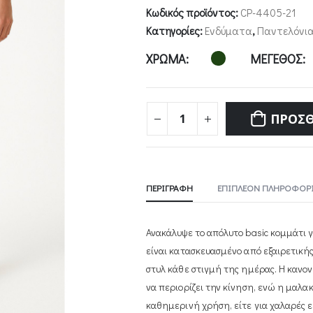
Κωδικός προϊόντος:
CP-4405-21
Κατηγορίες:
Ενδύματα
,
Παντελόνι
ΧΡΩΜΑ
ΜΕΓΕΘΟΣ
ΠΡΟΣΘ
ΠΕΡΙΓΡΑΦΉ
ΕΠΙΠΛΈΟΝ ΠΛΗΡΟΦΟΡΊ
Ανακάλυψε το απόλυτο basic κομμάτι γ
είναι κατασκευασμένο από εξαιρετική
στυλ κάθε στιγμή της ημέρας. Η κανο
να περιορίζει την κίνηση, ενώ η μαλακ
καθημερινή χρήση, είτε για χαλαρές εμφ