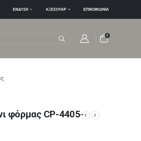
ΈΝΔΥΣΗ
ΑΞΕΣΟΥΆΡ
ΕΠΙΚΟΙΝΩΝΊΑ
0
ας
νι φόρμας CP-4405-