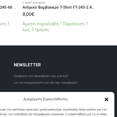
T-SHIRT
,
ΕΝΔΎΜΑΤΑ
Ανδρικό Βαμβακερό T-Shirt FT-245-60 Σιέλ
Ανδρικό Βαμβακερό T-Shirt FT-243-2 Ασπρο
8,00
€
ση 1
Άμεση παραλαβή / Παράδoση 1
έως 3 ημέρες
NEWSLETTER
Γραφτείτε στο Newsletter του Just4all
για να ενημερώνεστε για νέα και προσφορές!
Διαχείριση Συγκατάθεσης
ουμε την καλύτερη εμπειρία, χρησιμοποιούμε τεχνολογίες όπως cookies για την
/και την πρόσβαση σε πληροφορίες συσκευών. Η συγκατάθεση για τις εν λόγω