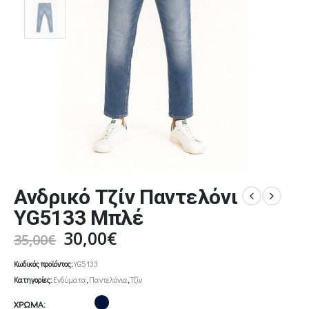
Ανδρικό Τζίν Παντελόνι
YG5133 Μπλέ
Original
Η
30,00
€
35,00
€
price
τρέχουσα
Κωδικός προϊόντος:
YG5133
was:
τιμή
Κατηγορίες:
Ενδύματα
,
Παντελόνια
,
Τζίν
35,00€.
είναι:
30,00€.
ΧΡΩΜΑ