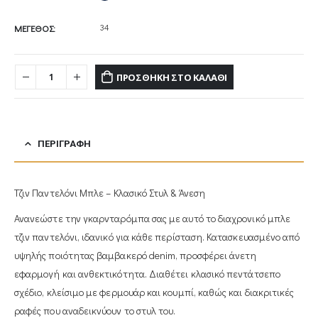
34
ΜΕΓΕΘΟΣ
ΠΡΟΣΘΉΚΗ ΣΤΟ ΚΑΛΆΘΙ
ΠΕΡΙΓΡΑΦΉ
Τζιν Παντελόνι Μπλε – Κλασικό Στυλ & Άνεση
Ανανεώστε την γκαρνταρόμπα σας με αυτό το διαχρονικό μπλε
τζιν παντελόνι, ιδανικό για κάθε περίσταση. Κατασκευασμένο από
υψηλής ποιότητας βαμβακερό denim, προσφέρει άνετη
εφαρμογή και ανθεκτικότητα. Διαθέτει κλασικό πεντάτσεπο
σχέδιο, κλείσιμο με φερμουάρ και κουμπί, καθώς και διακριτικές
ραφές που αναδεικνύουν το στυλ του.