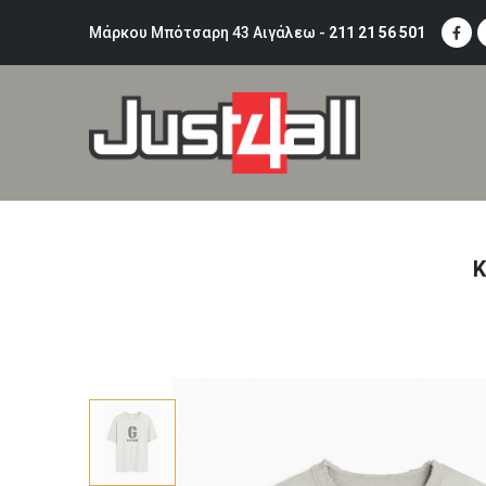
Μάρκου Μπότσαρη 43 Αιγάλεω -
211 21 56 501
Κ