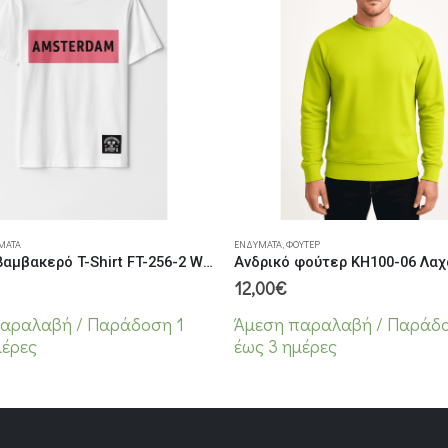
 σελίδα του προϊόντος
Αυτό το προϊόν έχει πολλαπλές παραλλαγές. Οι επιλογές μπορούν να επιλεγούν στη σελίδα του προϊόντος
ΜΑΤΑ
ΕΝΔΎΜΑΤΑ
,
ΦΟΎΤΕΡ
Ανδρικό Βαμβακερό T-Shirt FT-256-2 White
Ανδρικό φούτερ KH100-06 Λαχ
12,00
€
αραλαβή / Παράδoση 1
Άμεση παραλαβή / Παράδo
μέρες
έως 3 ημέρες