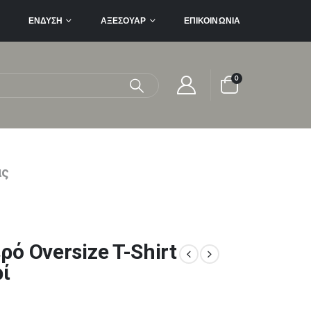
ΈΝΔΥΣΗ
ΑΞΕΣΟΥΆΡ
ΕΠΙΚΟΙΝΩΝΊΑ
0
ας
ό Oversize T-Shirt
ί