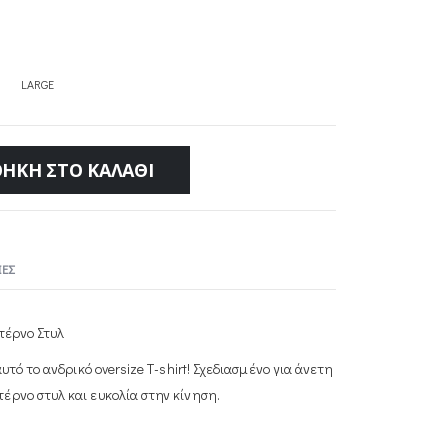
LARGE
ΉΚΗ ΣΤΟ ΚΑΛΆΘΙ
ΕΣ
ντέρνο Στυλ
υτό το ανδρικό oversize T-shirt! Σχεδιασμένο για άνετη
έρνο στυλ και ευκολία στην κίνηση.