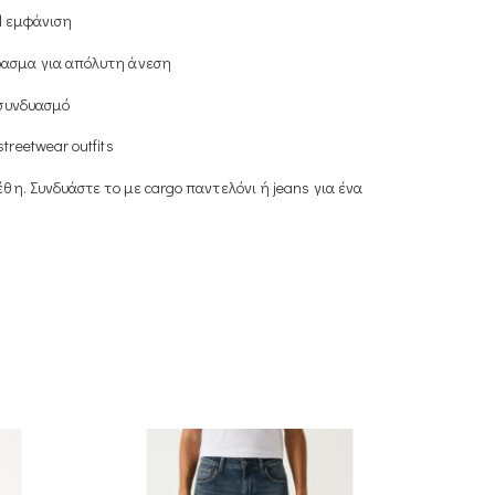
ol εμφάνιση
φασμα για απόλυτη άνεση
 συνδυασμό
treetwear outfits
η. Συνδυάστε το με cargo παντελόνι ή jeans για ένα