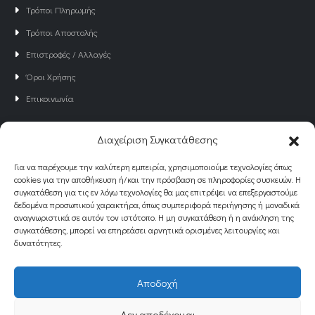
Τρόποι Αποστολής
Επιστροφές / Αλλαγές
Όροι Χρήσης
Επικοινωνία
NEWSLETTER
Διαχείριση Συγκατάθεσης
Γραφτείτε στο Newsletter του Just4all
Για να παρέχουμε την καλύτερη εμπειρία, χρησιμοποιούμε τεχνολογίες όπως
για να ενημερώνεστε για νέα και προσφορές!
cookies για την αποθήκευση ή/και την πρόσβαση σε πληροφορίες συσκευών. Η
συγκατάθεση για τις εν λόγω τεχνολογίες θα μας επιτρέψει να επεξεργαστούμε
δεδομένα προσωπικού χαρακτήρα, όπως συμπεριφορά περιήγησης ή μοναδικά
αναγνωριστικά σε αυτόν τον ιστότοπο. Η μη συγκατάθεση ή η ανάκληση της
συγκατάθεσης, μπορεί να επηρεάσει αρνητικά ορισμένες λειτουργίες και
δυνατότητες.
Αποδοχή
© Designed by
eQuality.gr
. All Rights Reserved
Δεν αποδέχομαι