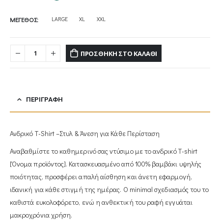
LARGE
XL
XXL
ΜΕΓΕΘΟΣ
ΠΡΟΣΘΉΚΗ ΣΤΟ ΚΑΛΆΘΙ
ΠΕΡΙΓΡΑΦΉ
Ανδρικό T-Shirt –Στυλ & Άνεση για Κάθε Περίσταση
Αναβαθμίστε το καθημερινό σας ντύσιμο με το ανδρικό T-shirt
[Όνομα προϊόντος]. Κατασκευασμένο από 100% βαμβάκι υψηλής
ποιότητας, προσφέρει απαλή αίσθηση και άνετη εφαρμογή,
ιδανική για κάθε στιγμή της ημέρας. Ο minimal σχεδιασμός του το
καθιστά ευκολοφόρετο, ενώ η ανθεκτική του ραφή εγγυάται
μακροχρόνια χρήση.