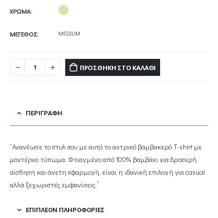
12,00€.
είναι:
9,00€.
ΧΡΩΜΑ
MEDIUM
ΜΕΓΕΘΟΣ
ΠΡΟΣΘΉΚΗ ΣΤΟ ΚΑΛΆΘΙ
ΠΕΡΙΓΡΑΦΉ
“Ανανέωσε το στυλ σου με αυτό το αντρικό βαμβακερό T-shirt με
μοντέρνο τύπωμα. Φτιαγμένο από 100% βαμβάκι για δροσερή
αίσθηση και άνετη εφαρμογή, είναι η ιδανική επιλογή για casual
αλλά ξεχωριστές εμφανίσεις.”
ΕΠΙΠΛΈΟΝ ΠΛΗΡΟΦΟΡΊΕΣ