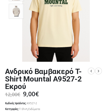
Ανδρικό Βαμβακερό T-
Shirt Mountal A9527-2
Εκρού
Original
Η
9,00
€
12,00
€
price
τρέχουσα
Κωδικός προϊόντος:
A9527-2
was:
τιμή
Κατηγορίες:
T-Shirt
,
Ενδύματα