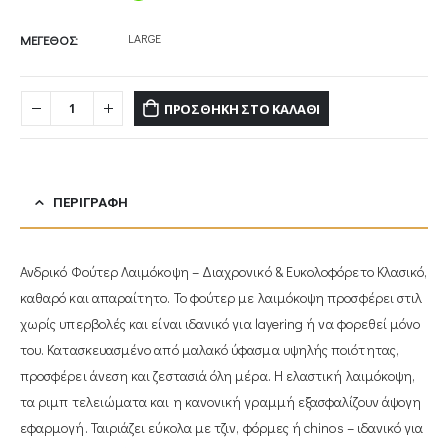
LARGE
ΜΕΓΕΘΟΣ
ΠΡΟΣΘΉΚΗ ΣΤΟ ΚΑΛΆΘΙ
ΠΕΡΙΓΡΑΦΉ
Ανδρικό Φούτερ Λαιμόκοψη – Διαχρονικό & Ευκολοφόρετο Κλασικό,
καθαρό και απαραίτητο. Το φούτερ με λαιμόκοψη προσφέρει στιλ
χωρίς υπερβολές και είναι ιδανικό για layering ή να φορεθεί μόνο
του. Κατασκευασμένο από μαλακό ύφασμα υψηλής ποιότητας,
προσφέρει άνεση και ζεστασιά όλη μέρα. Η ελαστική λαιμόκοψη,
τα ριμπ τελειώματα και η κανονική γραμμή εξασφαλίζουν άψογη
εφαρμογή. Ταιριάζει εύκολα με τζιν, φόρμες ή chinos – ιδανικό για