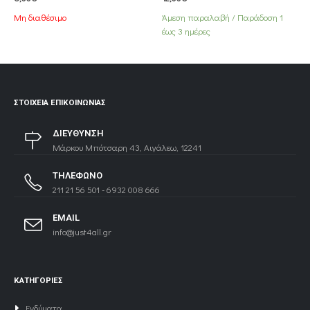
Άμεση παραλαβή / Παράδoση 1
Άμεση παραλαβή / Παράδoση 1
έως 3 ημέρες
έως 3 ημέρες
ΣΤΟΙΧΕΊΑ ΕΠΙΚΟΙΝΩΝΊΑΣ
ΔΙΕΥΘΥΝΣΗ
Μάρκου Μπότσαρη 43, Αιγάλεω, 12241
ΤΗΛΕΦΩΝΟ
211 21 56 501 - 6932 008 666
EMAIL
info@just4all.gr
ΚΑΤΗΓΟΡΙΕΣ
Ενδύματα