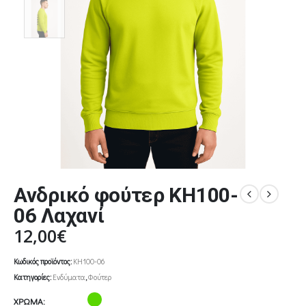
Ανδρικό φούτερ KH100-
06 Λαχανί
12,00
€
Κωδικός προϊόντος:
KH100-06
Κατηγορίες:
Ενδύματα
,
Φούτερ
ΧΡΩΜΑ