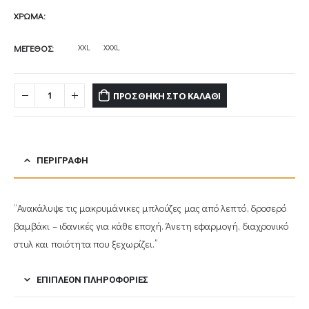
ΧΡΩΜΑ
XXL
XXXL
ΜΕΓΕΘΟΣ
ΠΡΟΣΘΉΚΗ ΣΤΟ ΚΑΛΆΘΙ
ΠΕΡΙΓΡΑΦΉ
“Ανακάλυψε τις μακρυμάνικες μπλούζες μας από λεπτό, δροσερό
βαμβάκι – ιδανικές για κάθε εποχή. Άνετη εφαρμογή, διαχρονικό
στυλ και ποιότητα που ξεχωρίζει.”
ΕΠΙΠΛΈΟΝ ΠΛΗΡΟΦΟΡΊΕΣ