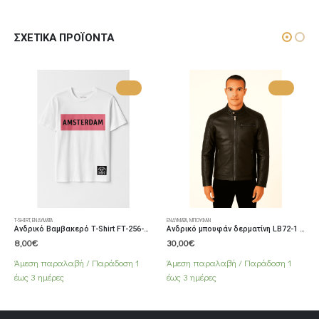
ΣΧΕΤΙΚΆ ΠΡΟΪΌΝΤΑ
Αυτό το προϊόν έχει πολλαπλές παραλλαγές. Οι επιλογές μπορούν να επιλεγούν στη σελίδα του προϊόντος
Αυτό το προϊόν έχει πολλαπλές παραλλαγές. Οι επιλογές μπορούν να επιλεγούν στη σελίδα του προϊόντος
ΕΝΔΎΜΑΤΑ
,
ΜΠΟΥΦΆΝ
ΕΝΔΎΜΑΤΑ
,
ΜΠΛΟΎΖΕΣ
Ανδρικό Βαμβακερό T-Shirt FT-256-2 White
Ανδρικό μπουφάν δερματίνη LB72-1 Μαύρο
Ανδρική Βαμβακερή Μπλούζα Polo FT-101-9 Κίτρινη
30,00
€
10,00
€
Άμεση παραλαβή / Παράδoση 1
Άμεση παραλαβή / Παράδoση 1
έως 3 ημέρες
έως 3 ημέρες