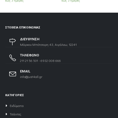
έως 3 ημέρες
έως 3 ημέρες
ΣΤΟΙΧΕΊΑ ΕΠΙΚΟΙΝΩΝΊΑΣ
ΔΙΕΥΘΥΝΣΗ
Μάρκου Μπότσαρη 43, Αιγάλεω, 12241
ΤΗΛΕΦΩΝΟ
211 21 56 501 - 6932 008 666
EMAIL
info@just4all.gr
ΚΑΤΗΓΟΡΙΕΣ
Ενδύματα
Τσάντες