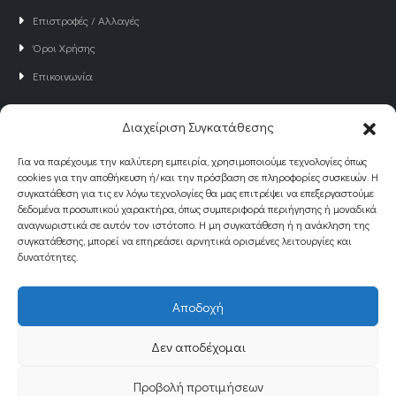
Επιστροφές / Αλλαγές
Όροι Χρήσης
Επικοινωνία
Διαχείριση Συγκατάθεσης
NEWSLETTER
Γραφτείτε στο Newsletter του Just4all
Για να παρέχουμε την καλύτερη εμπειρία, χρησιμοποιούμε τεχνολογίες όπως
cookies για την αποθήκευση ή/και την πρόσβαση σε πληροφορίες συσκευών. Η
για να ενημερώνεστε για νέα και προσφορές!
συγκατάθεση για τις εν λόγω τεχνολογίες θα μας επιτρέψει να επεξεργαστούμε
δεδομένα προσωπικού χαρακτήρα, όπως συμπεριφορά περιήγησης ή μοναδικά
αναγνωριστικά σε αυτόν τον ιστότοπο. Η μη συγκατάθεση ή η ανάκληση της
συγκατάθεσης, μπορεί να επηρεάσει αρνητικά ορισμένες λειτουργίες και
δυνατότητες.
Αποδοχή
© Designed by
eQuality.gr
. All Rights Reserved
Δεν αποδέχομαι
Προβολή προτιμήσεων