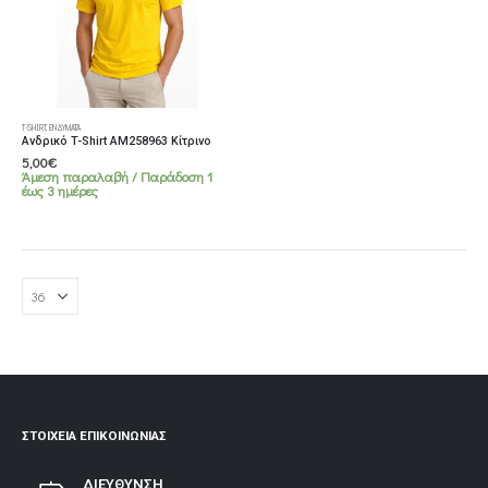
Αυτό
T-SHIRT
,
ΕΝΔΎΜΑΤΑ
το
Ανδρικό T-Shirt AM258963 Κίτρινο
προϊόν
5,00
€
Άμεση παραλαβή / Παράδoση 1
έχει
έως 3 ημέρες
πολλαπλές
παραλλαγές.
Οι
επιλογές
μπορούν
να
επιλεγούν
στη
σελίδα
του
προϊόντος
ΣΤΟΙΧΕΊΑ ΕΠΙΚΟΙΝΩΝΊΑΣ
ΔΙΕΥΘΥΝΣΗ