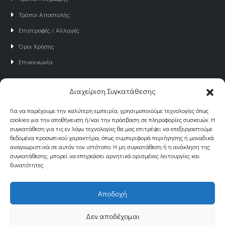
Τρόποι Αποστολής
Επιστροφές / Αλλαγές
Όροι Χρήσης
Επικοινωνία
Διαχείριση Συγκατάθεσης
NEWSLETTER
Γραφτείτε στο Newsletter του Just4all
Για να παρέχουμε την καλύτερη εμπειρία, χρησιμοποιούμε τεχνολογίες όπως
cookies για την αποθήκευση ή/και την πρόσβαση σε πληροφορίες συσκευών. Η
για να ενημερώνεστε για νέα και προσφορές!
συγκατάθεση για τις εν λόγω τεχνολογίες θα μας επιτρέψει να επεξεργαστούμε
δεδομένα προσωπικού χαρακτήρα, όπως συμπεριφορά περιήγησης ή μοναδικά
αναγνωριστικά σε αυτόν τον ιστότοπο. Η μη συγκατάθεση ή η ανάκληση της
συγκατάθεσης, μπορεί να επηρεάσει αρνητικά ορισμένες λειτουργίες και
δυνατότητες.
Αποδοχή
© Designed by
eQuality.gr
. All Rights Reserved
Δεν αποδέχομαι