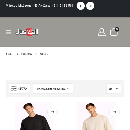
Μάρκου Μπότσαρη 43 Αιγάλεω -
211 21 56 501
0
ΑΡΧΙΚΉ
ΚΑΤΆΣΤΗΜΑ
BAKER S
ΦΙΛΤΡA