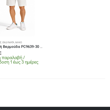
Σ
,
ΕΝΔΎΜΑΤΑ
,
ΜΑΚΌ
Ανδρική Βερμούδα PC9639-30 Λευκή
€
 παραλαβή /
πλές
oση 1 έως 3 ημέρες
λαγές.
ές
ύν
ούν