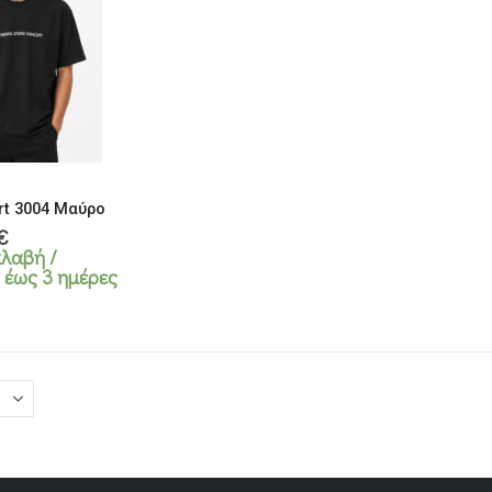
rt 3004 Μαύρο
al
Η
€
τρέχουσα
λαβή /
τιμή
 έως 3 ημέρες
€.
είναι:
15,00€.