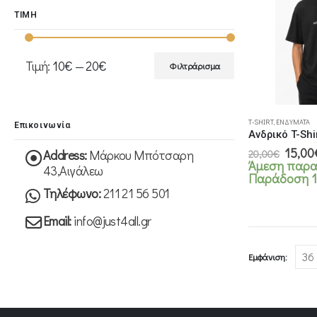
ΤΙΜΗ
Τιμή:
10€
—
20€
Φιλτράρισμα
Ελάχιστη
Μέγιστη
τιμή
τιμή
Αυτό
T-SHIRT
,
ΕΝΔΎΜΑΤΑ
το
Επικοινωνία
Ανδρικό T-Shi
προϊόν
Origin
15,00
Address:
Μάρκου Μπότσαρη
20,00
€
έχει
price
Άμεση παρα
43,Αιγάλεω
πολλαπλές
was:
Παράδoση 1
20,00
παραλλαγές.
Τηλέφωνο:
211 21 56 501
Οι
Email:
info@just4all.gr
επιλογές
μπορούν
να
Εμφάνιση:
επιλεγούν
στη
σελίδα
του