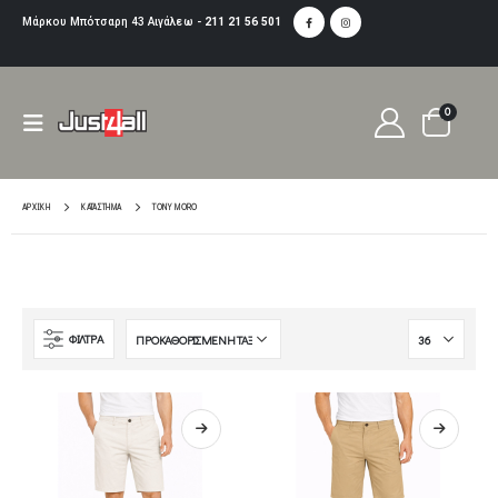
Μάρκου Μπότσαρη 43 Αιγάλεω -
211 21 56 501
0
ΑΡΧΙΚΉ
ΚΑΤΆΣΤΗΜΑ
TONY MORO
ΦΙΛΤΡA