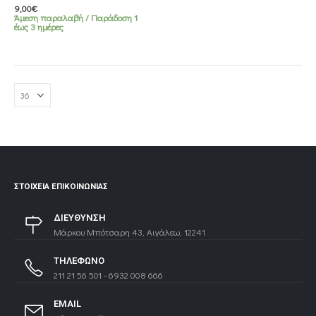
προϊόν
9,00
€
Άμεση παραλαβή / Παράδoση 1
έχει
έως 3 ημέρες
πολλαπλές
παραλλαγές.
Οι
επιλογές
μπορούν
να
επιλεγούν
στη
σελίδα
του
προϊόντος
ΣΤΟΙΧΕΊΑ ΕΠΙΚΟΙΝΩΝΊΑΣ
ΔΙΕΥΘΥΝΣΗ
Μάρκου Μπότσαρη 43, Αιγάλεω, 12241
ΤΗΛΕΦΩΝΟ
211 21 56 501 - 6932 008 666
EMAIL