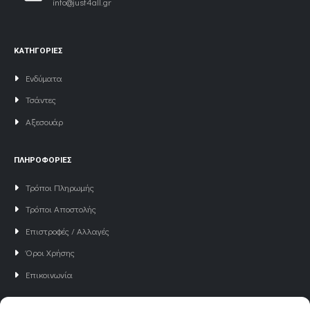
info@just4all.gr
ΚΑΤΗΓΟΡΙΕΣ
Ενδύματα
Τσάντες
Αξεσουάρ
ΠΛΗΡΟΦΟΡΙΕΣ
Τρόποι Πληρωμής
Τρόποι Αποστολής
Επιστροφές / Αλλαγές
Όροι Χρήσης
Επικοινωνία