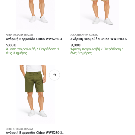
Αυτό
Αυτό
CHINO
,
ΒΕΡΜΟΎΔΕΣ
,
ΕΝΔΎΜΑΤΑ
CHINO
,
ΒΕΡΜΟΎΔΕΣ
,
ΕΝΔΎΜΑΤΑ
το
το
Ανδρική Βερμούδα Chino WW5280-4 Ασπρή
Ανδρική Βερμούδα Chino WW5280-6 Μπέζ
προϊόν
προϊόν
9,00
€
9,00
€
Άμεση παραλαβή / Παράδoση 1
Άμεση παραλαβή / Παράδoση 1
έχει
έχει
έως 3 ημέρες
έως 3 ημέρες
πολλαπλές
πολλαπλές
παραλλαγές.
παραλλαγές.
Οι
Οι
επιλογές
επιλογές
μπορούν
μπορούν
να
να
επιλεγούν
επιλεγούν
στη
στη
σελίδα
σελίδα
του
του
προϊόντος
προϊόντος
Αυτό
CHINO
,
ΒΕΡΜΟΎΔΕΣ
,
ΕΝΔΎΜΑΤΑ
το
Ανδρική Βερμούδα Chino WW5280-3 Χακί