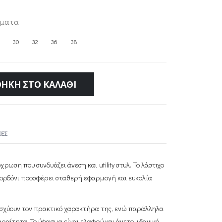
ύματα
30
32
36
38
ΉΚΗ ΣΤΟ ΚΑΛΆΘΙ
ΕΣ
ωση που συνδυάζει άνεση και utility στυλ. Το λάστιχο
κορδόνι προσφέρει σταθερή εφαρμογή και ευκολία
νισχύουν τον πρακτικό χαρακτήρα της, ενώ παράλληλα
αίτητα. Το ύφασμα είναι ελαφρύ και άνετο, ιδανικό