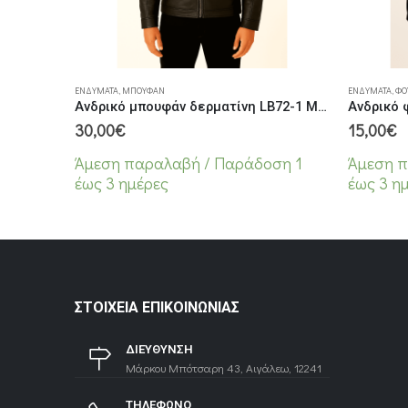
Αυτό το προϊόν έχει πολλαπλές παραλλαγές. Οι επιλογές μπορούν να επιλεγούν στη σελίδα του προϊόντος
Αυτό το προϊόν έχει πολλαπλές παραλλαγές. Οι επιλογές μπορούν να επιλεγούν στη
ΕΝΔΎΜΑΤΑ
,
ΜΠΟΥΦΆΝ
ΕΝΔΎΜΑΤΑ
,
ΦΟ
Ανδρικό μπουφάν δερματίνη LB72-1 Μαύρο
30,00
€
15,00
€
Άμεση παραλαβή / Παράδoση 1
Άμεση π
έως 3 ημέρες
έως 3 η
ΣΤΟΙΧΕΊΑ ΕΠΙΚΟΙΝΩΝΊΑΣ
ΔΙΕΥΘΥΝΣΗ
Μάρκου Μπότσαρη 43, Αιγάλεω, 12241
ΤΗΛΕΦΩΝΟ