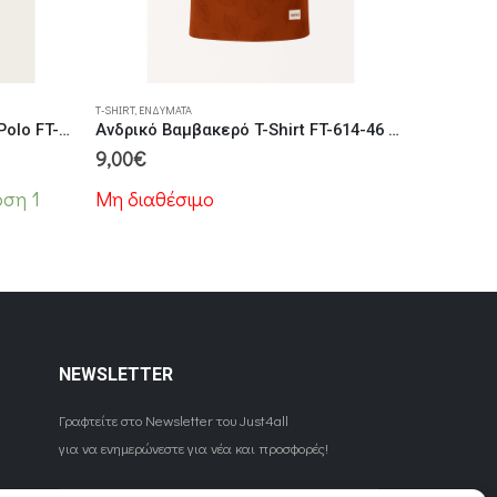
Αυτό το προϊόν έχει πολλαπλές παραλλαγές. Οι επιλογές μπορούν να επιλεγούν στη σελίδα του προϊόντος
T-SHIRT
,
ΕΝΔΎΜΑΤΑ
Ανδρική Βαμβακερή Μπλούζα Polo FT-101-9 Κίτρινη
Ανδρικό Βαμβακερό T-Shirt FT-614-46 Brick
9,00
€
ση 1
Μη διαθέσιμο
NEWSLETTER
Γραφτείτε στο Newsletter του Just4all
για να ενημερώνεστε για νέα και προσφορές!