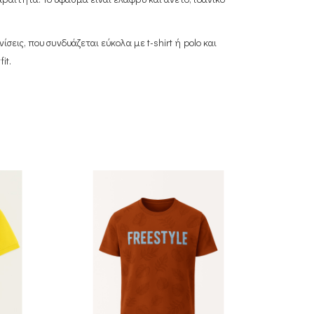
σεις, που συνδυάζεται εύκολα με t-shirt ή polo και
it.