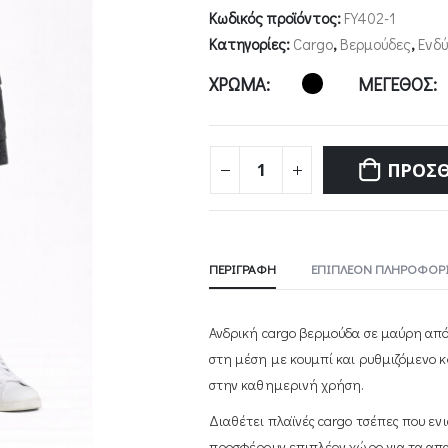
was:
τιμή
Κωδικός προϊόντος:
FY402-1
28,00€.
είναι:
Κατηγορίες:
Cargo
,
Βερμούδες
,
Ενδ
25,00€.
ΧΡΩΜΑ
ΜΕΓΕΘΟΣ
ΠΡΟΣΘ
ΠΕΡΙΓΡΑΦΉ
ΕΠΙΠΛΈΟΝ ΠΛΗΡΟΦΟΡΊ
Ανδρική cargo βερμούδα σε μαύρη απόχρ
στη μέση με κουμπί και ρυθμιζόμενο 
στην καθημερινή χρήση.
Διαθέτει πλαϊνές cargo τσέπες που ε
προσφέρουν επιπλέον χώρο για τα απαρ