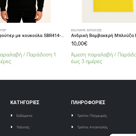
 σελίδα του προϊόντος
Αυτό το προϊόν έχει πολλαπλές παραλλαγές. Οι επιλογές μπορούν να επιλεγούν στη σελίδα του προϊόντος
ΎΤΕΡ
ΕΝΔΎΜΑΤΑ
,
ΜΠΛΟΎΖΕΣ
Ανδρικό φούτερ με κουκούλα SBR414-33 Μαύρο
10,00
€
αραλαβή / Παράδoση 1
Άμεση παραλαβή / Παράδo
μέρες
έως 3 ημέρες
ΚΑΤΗΓΟΡΙΕΣ
ΠΛΗΡΟΦΟΡΙΕΣ
Ενδύματα
Τρόποι Πληρωμής
Τσάντες
Τρόποι Αποστολής