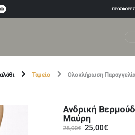
ΠΡΟΣΦΟΡΕΣ
αλάθι
Ταμείο
Ολοκλήρωση Παραγγελί
Ανδρική Βερμούδ
Μαύρη
Original
Η
25,00
€
28,00
€
price
τρέχου