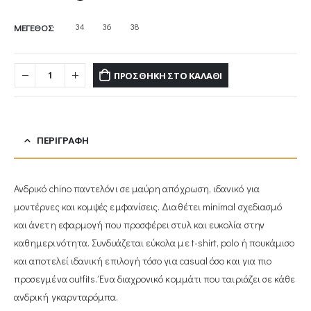
34
36
38
ΜΕΓΕΘΟΣ
ΠΡΟΣΘΉΚΗ ΣΤΟ ΚΑΛΆΘΙ
ΠΕΡΙΓΡΑΦΉ
Ανδρικό chino παντελόνι σε μαύρη απόχρωση, ιδανικό για
μοντέρνες και κομψές εμφανίσεις. Διαθέτει minimal σχεδιασμό
και άνετη εφαρμογή που προσφέρει στυλ και ευκολία στην
καθημερινότητα. Συνδυάζεται εύκολα με t-shirt, polo ή πουκάμισο
και αποτελεί ιδανική επιλογή τόσο για casual όσο και για πιο
προσεγμένα outfits. Ένα διαχρονικό κομμάτι που ταιριάζει σε κάθε
ανδρική γκαρνταρόμπα.