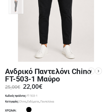
Ανδρικό Παντελόνι Chino
FT-503-1 Μαύρο
Original
Η
22,00
€
25,00
€
price
τρέχουσα
Κωδικός προϊόντος:
FT-503-1
was:
τιμή
Κατηγορίες:
Chino
,
Ενδύματα
,
Παντελόνια
25,00€.
είναι:
22,00€.
ΧΡΩΜΑ