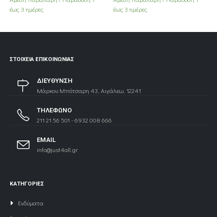
έως 3 ημέρες
έως 3 ημέρες
ΣΤΟΙΧΕΊΑ ΕΠΙΚΟΙΝΩΝΊΑΣ
ΔΙΕΥΘΥΝΣΗ
Μάρκου Μπότσαρη 43, Αιγάλεω, 12241
ΤΗΛΕΦΩΝΟ
211 21 56 501 - 6932 008 666
EMAIL
info@just4all.gr
ΚΑΤΗΓΟΡΙΕΣ
Ενδύματα